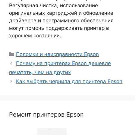
Регулярная чистка, использование
оригинальных картриджей и обновление
драйверов и программного обеспечения
могут помочь поддерживать принтер в
хорошем состоянии.
Рубрики
Поломки и неисправности Epson
Почему на принтерах Epson дешевле
печатать, чем на других
Как выбрать чернила для принтера Epson
Ремонт принтеров Epson