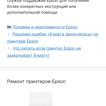
службе поддержки Epson для получения
более конкретных инструкций или
дополнительной помощи.
Рубрики
Поломки и неисправности Epson
Решение ошибки «Бумага закончилась» на
принтере Epson
Что делать если принтер Epson не
захватывает бумагу?
Ремонт принтеров Epson